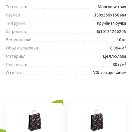
Тип печати
Многоцветная
Размер
350х260х150 мм
Тип ручки
Кручёная ручка
Штрих-код
4630121266205
Вес упаковки
10 кг
3
Объём упаковки
0,064 м
Материал
Целлюлоза
2
Плотность
80 г/м
Отделка
УФ-лакирование