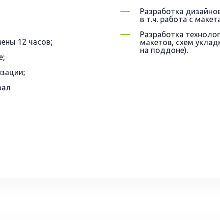
Разработка дизайнов
в т.ч. работа с маке
Разработка технолог
мены 12 часов;
макетов, схем уклад
на поддоне).
е;
зации;
зал