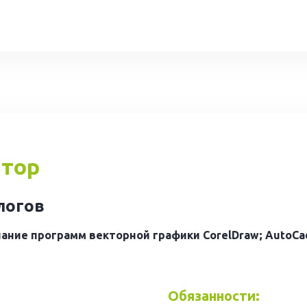
ктор
алогов
ание программ векторной графики CorelDraw; AutoCad 
Обязанности: