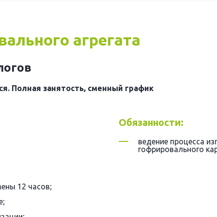
ального агрегата
алогов
я. Полная занятость, сменный график
Обязанности:
ведение процесса и
гофрировального кар
мены 12 часов;
е;
зации;