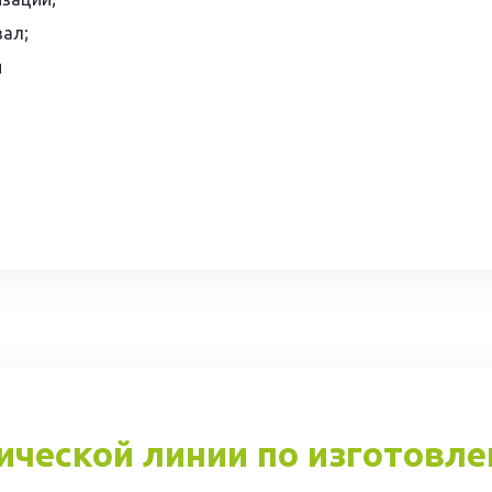
зал;
й
ческой линии по изготовл