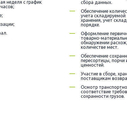
ая неделя с график
сбора данных.
 часов;
Обеспечение количес
е;
учета складируемой
хранения, учет скла
зации;
порядке.
ал.
Оформление первичн
товарно-материальны
обнаружении расхожд
количестве мест.
Обеспечение сохранн
пересортицы, порчи
ценностей.
Участие в сборе, хр
поставщикам возвра
Осмотр транспортног
соответствие требов
сохранности грузов.