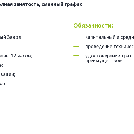
олная занятость, сменный график
Обязанности:
ый Завод;
капитальный и средн
проведение техничес
мены 12 часов;
удостоверение трак
преимуществом
е;
зации;
зал