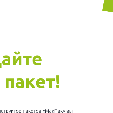
дайте
 пакет!
нструктор пакетов «МакПак» вы