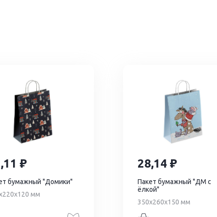
3,11
28,14
ет бумажный "Домики"
Пакет бумажный "ДМ с
ёлкой"
х220х120 мм
350х260х150 мм