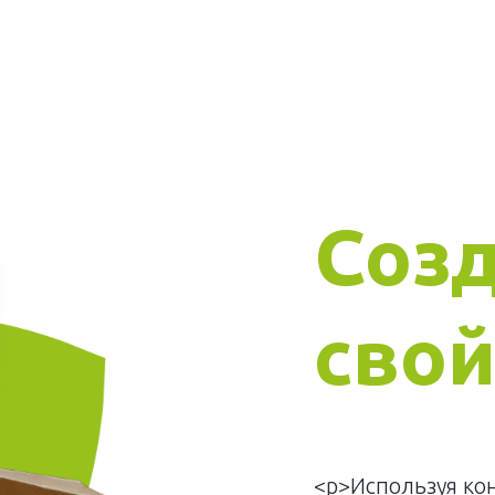
Соз
свой
<p>Используя ко