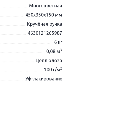
Многоцветная
450х350х150 мм
Кручёная ручка
4630121265987
16 кг
3
0,08 м
Целлюлоза
2
100 г/м
Уф-лакирование