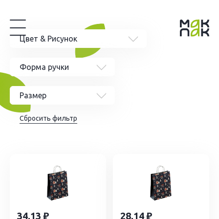
Цвет & Рисунок
Форма ручки
Без печати
Размер
Одноцветная
Сбросить фильтр
290х220х120
Многоцветная
330х120х80
450х350х150
370х320х200
390х150х80
290х180х120
34,13
28,14