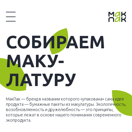
М
­ДАЁМ
СОБИ­РАЕМ
ПАКЕТЫ
ДЕЛ
Ы
АГУ
МАКУ­
С
ПА
ЛАТУРУ
ЛОГОТ
заказ. Вы сможете
МакПак — бренд в названии которого «упакована» сама идея
е размер, ручку,
продукта — бумажные пакеты из макулатуры. Экологичность,
ьную стоимость.
возобновляемость и дружелюбность — это принципы,
которые лежат в основе нашего понимания современного
экопродукта.