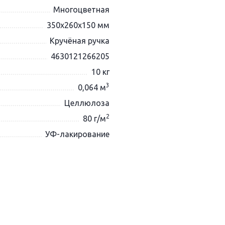
Многоцветная
350х260х150 мм
Кручёная ручка
4630121266205
10 кг
3
0,064 м
Целлюлоза
2
80 г/м
УФ-лакирование