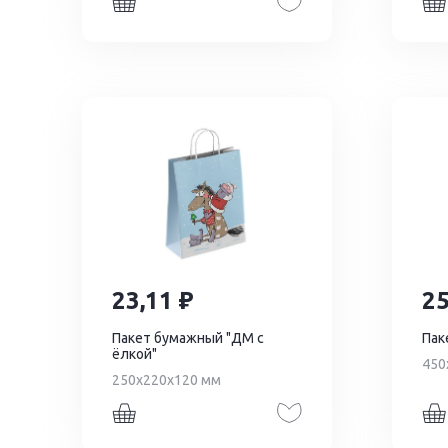
23,11
2
Пакет бумажный "ДМ с
Пак
ёлкой"
450
250х220х120 мм