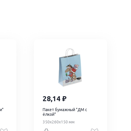
28,14
и"
Пакет бумажный "ДМ с
ёлкой"
350х260х150 мм