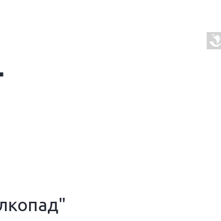
Г
лкопад"