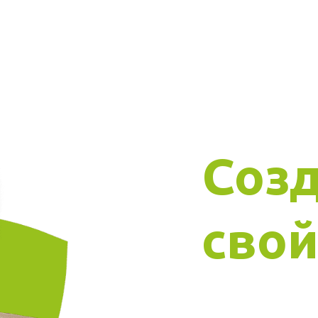
Соз
свой