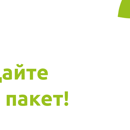
дайте
 пакет!